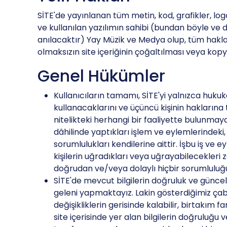
SİTE'de yayınlanan tüm metin, kod, grafikler, logo
ve kullanılan yazılımın sahibi (bundan böyle ve d
anılacaktır) Yay Müzik ve Medya olup, tüm hakları 
olmaksızın site içeriğinin çoğaltılması veya kopy
Genel Hükümler
Kullanıcıların tamamı, SİTE'yi yalnızca huku
kullanacaklarını ve üçüncü kişinin haklarına
nitelikteki herhangi bir faaliyette bulunmay
dâhilinde yaptıkları işlem ve eylemlerindeki,
sorumlulukları kendilerine aittir. İşbu iş ve 
kişilerin uğradıkları veya uğrayabilecekleri 
doğrudan ve/veya dolaylı hiçbir sorumluluğ
SİTE'de mevcut bilgilerin doğruluk ve güncel
geleni yapmaktayız. Lakin gösterdiğimiz çabay
değişikliklerin gerisinde kalabilir, birtakım far
site içerisinde yer alan bilgilerin doğruluğu ve 