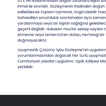
SİTE'nin kullanımından doğan zararlara ilişkin s
ihmal ile sınırlıdır. Sözleşmenin ihlalinden doğan
edilebilecek toplam tazminat, öngörülebilir hasarl
bahsedilen sorumluluk sınırlamaları aynı zaman
yaralanmaya veya bir kişinin sağlığına gelebil
geçerli değildir. Hukuken mücbir sebep sayılan 
etmeme veya temerrütten dolayı, herhangi bir
doğmayacaktır.
Uyuşmazlık Çözümü: İşbu Sözleşme'nin uygula
yorumlanmasından doğacak her türlü uyuşmazl
Cumhuriyeti yasaları uygulanır; Uşak Adliyesi Ma
yetkilidir.