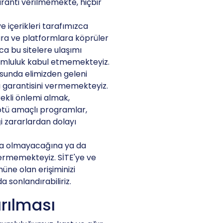
aranti verilmemekte, hiçbir
e içerikleri tarafımızca
ara ve platformlara köprüler
ızca bu sitelere ulaşımı
sorumluluk kabul etmemekteyiz.
usunda elimizden geleni
 garantisini vermemekteyiz.
rekli önlemi almak,
kötü amaçlı programlar,
i zararlardan dolayı
ata olmayacağına ya da
vermemekteyiz. SİTE'ye ve
üne olan erişiminizi
 sonlandırabiliriz.
rılması