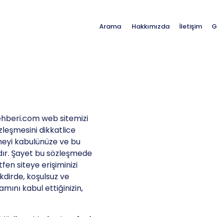
Hakkımızda
İletişim
G
Arama
-rehberi.com web sitemizi
zleşmesini dikkatlice
meyi kabulünüze ve bu
dır. Şayet bu sözleşmede
fen siteye erişiminizi
akdirde, koşulsuz ve
mını kabul ettiğinizin,