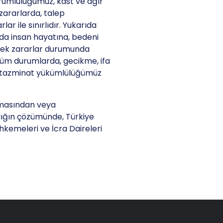
orumluluğumuz, kast ve ağır
 zararlarda, talep
ar ile sınırlıdır. Yukarıda
da insan hayatına, bedeni
ecek zararlar durumunda
tüm durumlarda, gecikme, ifa
 tazminat yükümlülüğümüz
nmasından veya
ığın çözümünde, Türkiye
hkemeleri ve İcra Daireleri