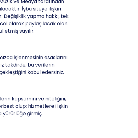
y Müzik ve Medya tarafından
caktır. İşbu siteye ilişkin
r. Değişiklik yapma hakkı, tek
üncel olarak paylaşılacak olan
l etmiş sayılır.
afımızca işlenmesinin esaslarını
z takdirde, bu verilerin
çekleştiğini kabul edersiniz.
rin kapsamını ve niteliğini,
est olup; hizmetlere ilişkin
a yürürlüğe girmiş