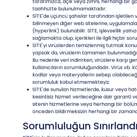
tarafımızca, açık veya zımni, herhangi bir g
taahhütte bulunulmamaktadır.
SİTE'de üçüncü şahıslar tarafından işletilen v
bilinmeyen diğer web sitelerine, uygulamal
(hyperlink) bulunabilir. SİTE, işlevsellik yaln
sağlamakta olup, içerikleri ile ilgili hiçbir 
SİTE'yi virüslerden temizlenmiş tutmak kon
yapsak da, virüslerin tamamen bulunmadığı
Bu nedenle veri indirirken, virüslere karşı ge
kullanıcıların sorumluluğundadır. Virüs vb. 
kodlar veya materyallerin sebep olabileceğ
sorumluluk kabul etmemekteyiz.
SİTE'de sunulan hizmetlerde, kusur veya h
kesintisiz hizmet verileceğine dair garanti 
sitenin hizmetlerine veya herhangi bir bölüm
önceden bildirmeksizin herhangi bir zamanda
Sorumluluğun Sınırlandı