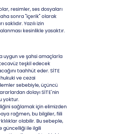
lar, resimler, ses dosyaları
aha sonra "içerik" olarak
saklıdır. Yazılı izin
alanması kesinlikle yasaktır.
ka uygun ve şahsi amaçlarla
 tecavüz teşkil edecek
acağını taahhüt eder. SİTE
 hukuki ve cezai
eylemler sebebiyle, üçüncü
zararlardan dolayı SİTE'nin
u yoktur.
liğini sağlamak için elimizden
a rağmen, bu bilgiler, fiili
klılıklar olabilir. Bu sebeple,
güncelliği ile ilgili